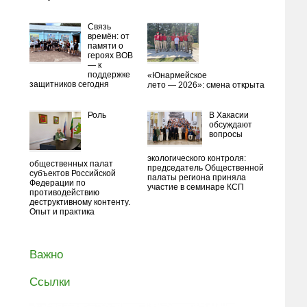
Связь
времён: от
памяти о
героях ВОВ
— к
поддержке
«Юнармейское
защитников сегодня
лето — 2026»: смена открыта
Роль
В Хакасии
обсуждают
вопросы
экологического контроля:
общественных палат
председатель Общественной
субъектов Российской
палаты региона приняла
Федерации по
участие в семинаре КСП
противодействию
деструктивному контенту.
Опыт и практика
Важно
Ссылки