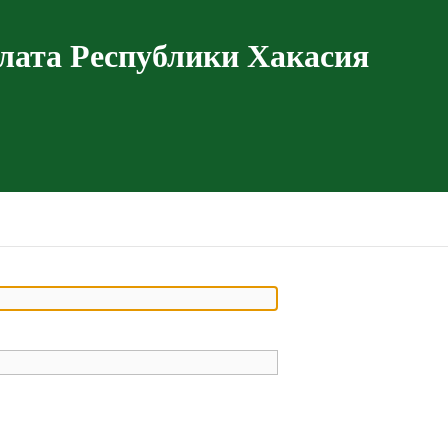
лата Республики Хакасия