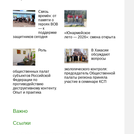
Связь
времён: от
памяти о
героях ВОВ
— к
поддержке
«Юнармейское
защитников сегодня
лето — 2026»: смена открыта
Роль
В Хакасии
обсуждают
вопросы
экологического контроля:
общественных палат
председатель Общественной
субъектов Российской
палаты региона приняла
Федерации по
участие в семинаре КСП
противодействию
деструктивному контенту.
Опыт и практика
Важно
Ссылки