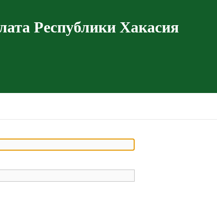
лата Республики Хакасия