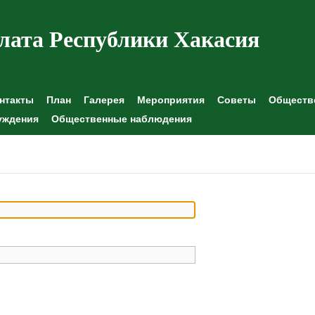
лата Республики Хакасия
нтакты
План
Галерея
Мероприятия
Советы
Обществе
уждения
Общественные наблюдения