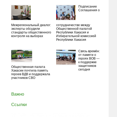
Подписание
Соглашения о
Межрегиональный диалог:
сотрудничестве между
эксперты обсудили
Общественной палатой
стандарты общественного
Республики Хакасия и
контроля на выборах
Избирательной комиссией
Республики Хакасия
Связь времён:
от памяти о
героях ВОВ —
к поддержке
защитников
Общественная палата
сегодня
Хакасии почтила память
героев ВДВ и поддержала
участников СВО
Важно
Ссылки