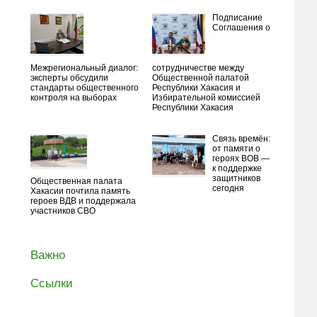
Подписание
Соглашения о
Межрегиональный диалог:
сотрудничестве между
эксперты обсудили
Общественной палатой
стандарты общественного
Республики Хакасия и
контроля на выборах
Избирательной комиссией
Республики Хакасия
Связь времён:
от памяти о
героях ВОВ —
к поддержке
защитников
Общественная палата
сегодня
Хакасии почтила память
героев ВДВ и поддержала
участников СВО
Важно
Ссылки