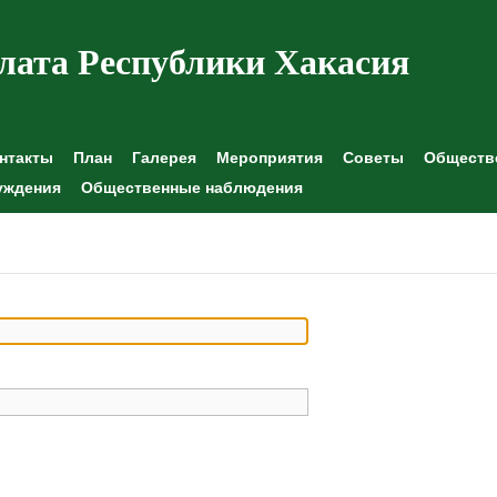
лата Республики Хакасия
нтакты
План
Галерея
Мероприятия
Советы
Обществе
уждения
Общественные наблюдения