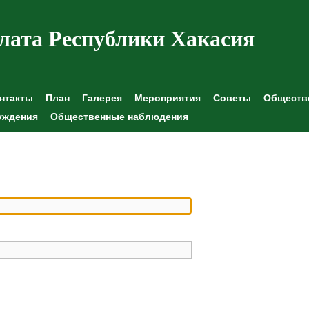
лата Республики Хакасия
нтакты
План
Галерея
Мероприятия
Советы
Обществе
уждения
Общественные наблюдения