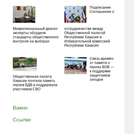
Подписание
Соглашения о
Межрегиональный диалог:
сотрудничестве между
эксперты обсудили
Общественной палатой
стандарты общественного
Республики Хакасия и
контроля на выборах
Избирательной комиссией
Республики Хакасия
Связь времён:
от памяти о
героях ВОВ —
к поддержке
защитников
Общественная палата
сегодня
Хакасии почтила память
героев ВДВ и поддержала
участников СВО
Важно
Ссылки