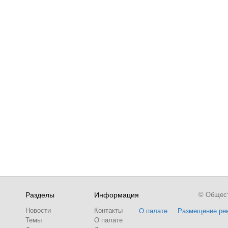
Разделы
Информация
© Обществ
Новости
Контакты
О палате
Размещение ре
Темы
О палате