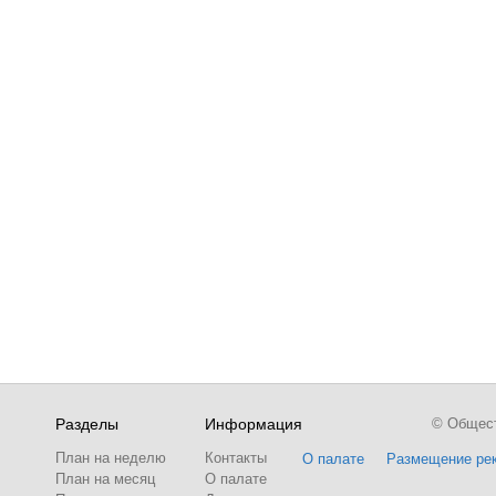
Разделы
Информация
© Обществ
План на неделю
Контакты
О палате
Размещение ре
План на месяц
О палате