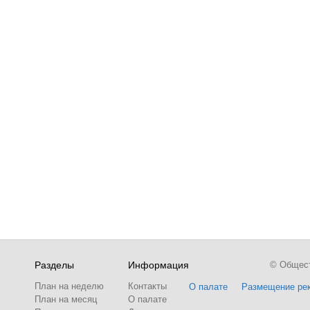
Разделы
Информация
© Обществ
План на неделю
Контакты
О палате
Размещение ре
План на месяц
О палате