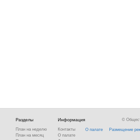
Разделы
Информация
© Обществ
План на неделю
Контакты
О палате
Размещение ре
План на месяц
О палате