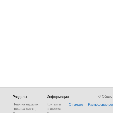
Разделы
Информация
© Обществ
План на неделю
Контакты
О палате
Размещение ре
План на месяц
О палате