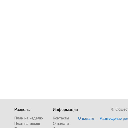
Разделы
Информация
© Обществ
План на неделю
Контакты
О палате
Размещение ре
План на месяц
О палате