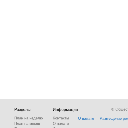
Разделы
Информация
© Обществ
План на неделю
Контакты
О палате
Размещение ре
План на месяц
О палате