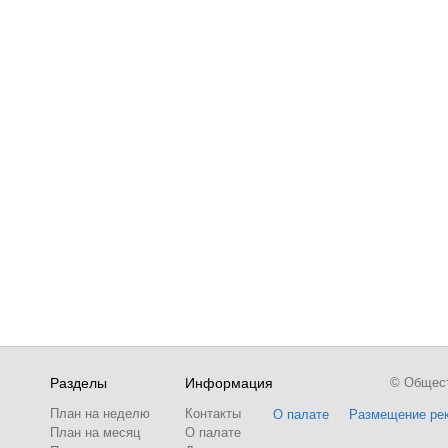
Разделы
Информация
© Обществ
План на неделю
Контакты
О палате
Размещение ре
План на месяц
О палате