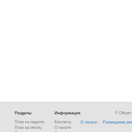
Разделы
Информация
© Обществ
План на неделю
Контакты
О палате
Размещение ре
План на месяц
О палате