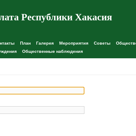
лата Республики Хакасия
нтакты
План
Галерея
Мероприятия
Советы
Обществе
уждения
Общественные наблюдения