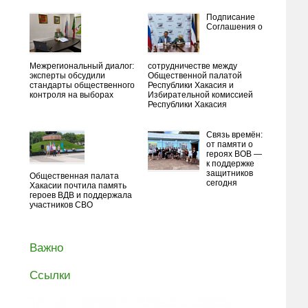
Подписание
Соглашения о
Межрегиональный диалог:
сотрудничестве между
эксперты обсудили
Общественной палатой
стандарты общественного
Республики Хакасия и
контроля на выборах
Избирательной комиссией
Республики Хакасия
Связь времён:
от памяти о
героях ВОВ —
к поддержке
защитников
Общественная палата
сегодня
Хакасии почтила память
героев ВДВ и поддержала
участников СВО
Важно
Ссылки