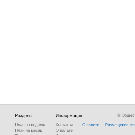
Разделы
Информация
© Обществ
План на неделю
Контакты
О палате
Размещение ре
План на месяц
О палате