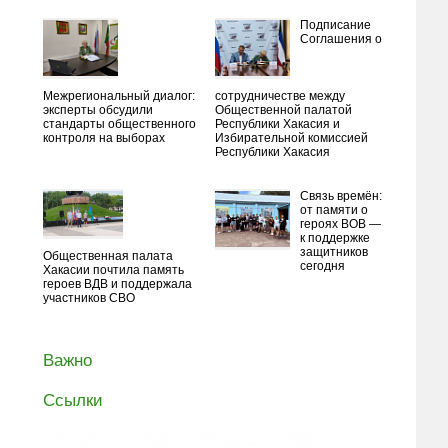
Подписание
Соглашения о
Межрегиональный диалог:
сотрудничестве между
эксперты обсудили
Общественной палатой
стандарты общественного
Республики Хакасия и
контроля на выборах
Избирательной комиссией
Республики Хакасия
Связь времён:
от памяти о
героях ВОВ —
к поддержке
защитников
Общественная палата
сегодня
Хакасии почтила память
героев ВДВ и поддержала
участников СВО
Важно
Ссылки