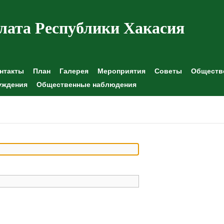
лата Республики Хакасия
нтакты
План
Галерея
Мероприятия
Советы
Обществе
уждения
Общественные наблюдения