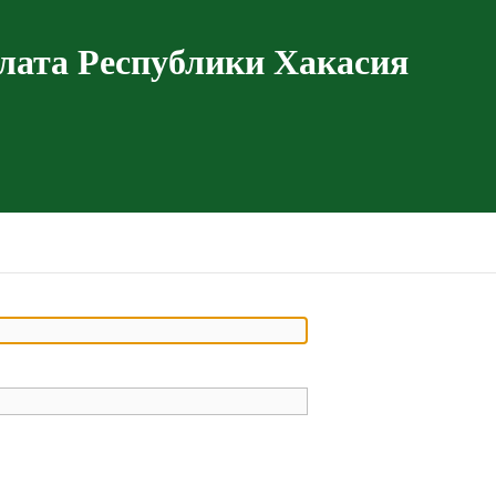
лата Республики Хакасия