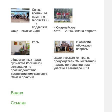
Связь
времён: от
памяти о
героях ВОВ
— к
поддержке
«Юнармейское
защитников сегодня
лето — 2026»: смена открыта
Роль
В Хакасии
обсуждают
вопросы
экологического контроля:
общественных палат
председатель Общественной
субъектов Российской
палаты региона приняла
Федерации по
участие в семинаре КСП
противодействию
деструктивному контенту.
Опыт и практика
Важно
Ссылки