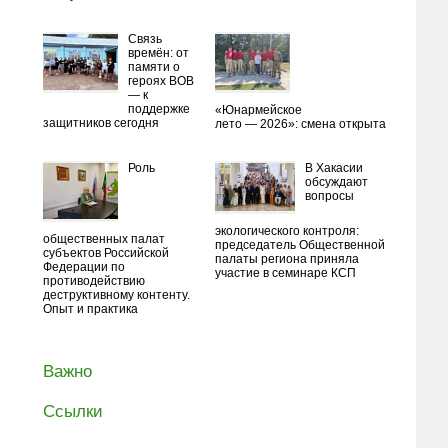
Связь
времён: от
памяти о
героях ВОВ
— к
поддержке
«Юнармейское
защитников сегодня
лето — 2026»: смена открыта
Роль
В Хакасии
обсуждают
вопросы
экологического контроля:
общественных палат
председатель Общественной
субъектов Российской
палаты региона приняла
Федерации по
участие в семинаре КСП
противодействию
деструктивному контенту.
Опыт и практика
Важно
Ссылки