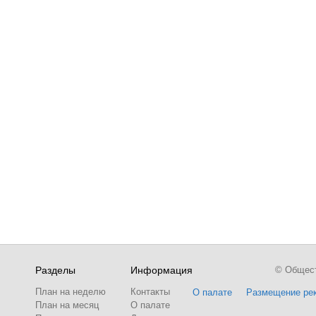
Разделы
Информация
© Обществ
План на неделю
Контакты
О палате
Размещение ре
План на месяц
О палате