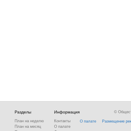
Разделы
Информация
© Обществ
План на неделю
Контакты
О палате
Размещение ре
План на месяц
О палате