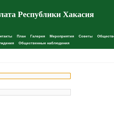
лата Республики Хакасия
нтакты
План
Галерея
Мероприятия
Советы
Обществе
уждения
Общественные наблюдения