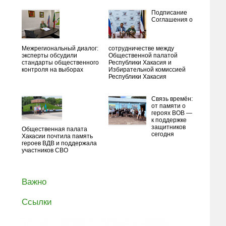
Подписание
Соглашения о
Межрегиональный диалог:
сотрудничестве между
эксперты обсудили
Общественной палатой
стандарты общественного
Республики Хакасия и
контроля на выборах
Избирательной комиссией
Республики Хакасия
Связь времён:
от памяти о
героях ВОВ —
к поддержке
защитников
Общественная палата
сегодня
Хакасии почтила память
героев ВДВ и поддержала
участников СВО
Важно
Ссылки