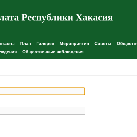
лата Республики Хакасия
нтакты
План
Галерея
Мероприятия
Советы
Обществе
уждения
Общественные наблюдения