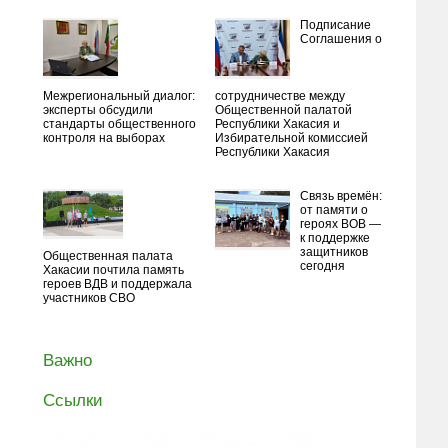
Подписание
Соглашения о
Межрегиональный диалог:
сотрудничестве между
эксперты обсудили
Общественной палатой
стандарты общественного
Республики Хакасия и
контроля на выборах
Избирательной комиссией
Республики Хакасия
Связь времён:
от памяти о
героях ВОВ —
к поддержке
защитников
Общественная палата
сегодня
Хакасии почтила память
героев ВДВ и поддержала
участников СВО
Важно
Ссылки