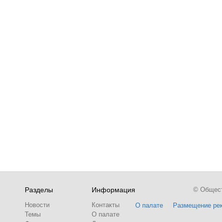
Разделы
Информация
© Обществ
Новости
Контакты
О палате
Размещение ре
Темы
О палате