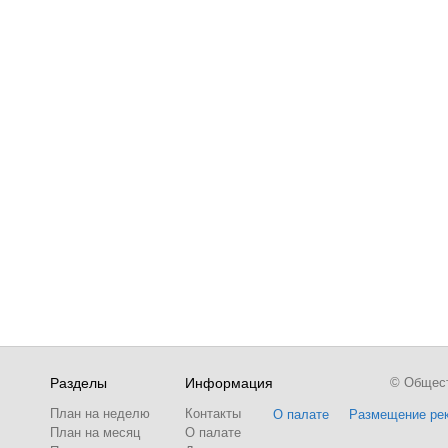
Разделы
Информация
© Обществ
План на неделю
Контакты
О палате
Размещение ре
План на месяц
О палате