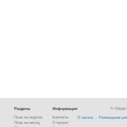
Разделы
Информация
© Обществ
План на неделю
Контакты
О палате
Размещение ре
План на месяц
О палате