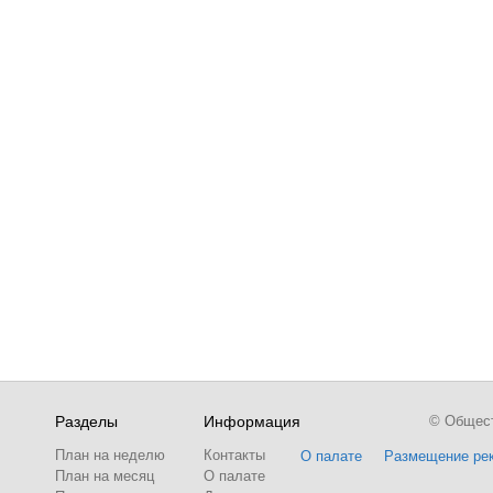
Разделы
Информация
© Обществ
План на неделю
Контакты
О палате
Размещение ре
План на месяц
О палате