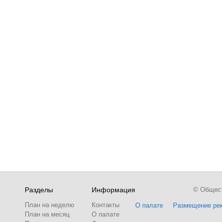
Разделы
Информация
© Обществ
План на неделю
Контакты
О палате
Размещение ре
План на месяц
О палате