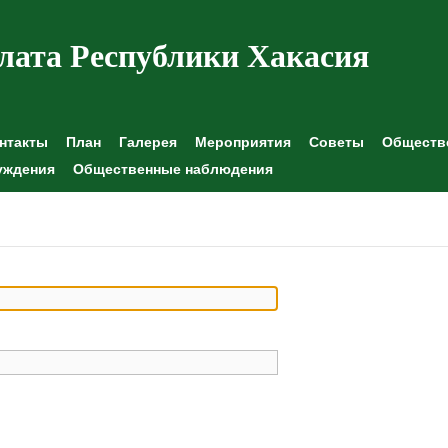
лата Республики Хакасия
нтакты
План
Галерея
Мероприятия
Советы
Обществе
уждения
Общественные наблюдения