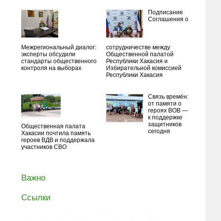
Подписание
Соглашения о
Межрегиональный диалог:
сотрудничестве между
эксперты обсудили
Общественной палатой
стандарты общественного
Республики Хакасия и
контроля на выборах
Избирательной комиссией
Республики Хакасия
Связь времён:
от памяти о
героях ВОВ —
к поддержке
защитников
Общественная палата
сегодня
Хакасии почтила память
героев ВДВ и поддержала
участников СВО
Важно
Ссылки