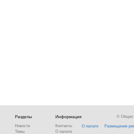
Разделы
Информация
© Обществ
Новости
Контакты
О палате
Размещение ре
Темы
О палате