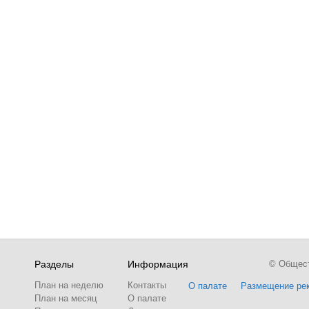
Разделы
Информация
© Обществ
План на неделю
Контакты
О палате
Размещение ре
План на месяц
О палате