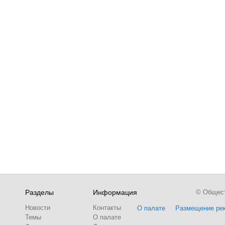
Разделы
Информация
© Обществ
Новости
Контакты
О палате
Размещение ре
Темы
О палате