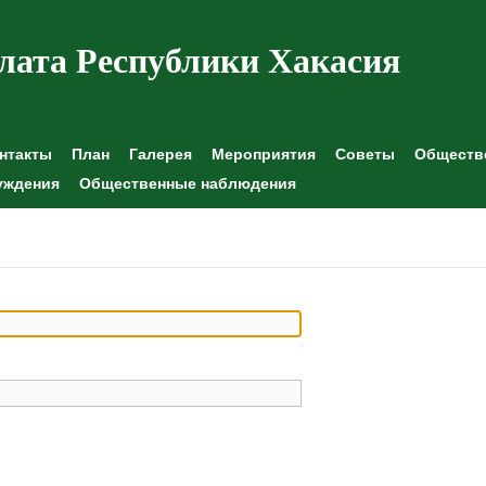
лата Республики Хакасия
нтакты
План
Галерея
Мероприятия
Советы
Обществе
уждения
Общественные наблюдения