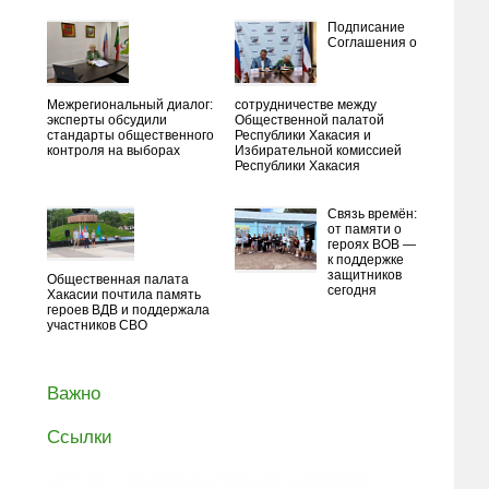
Подписание
Соглашения о
Межрегиональный диалог:
сотрудничестве между
эксперты обсудили
Общественной палатой
стандарты общественного
Республики Хакасия и
контроля на выборах
Избирательной комиссией
Республики Хакасия
Связь времён:
от памяти о
героях ВОВ —
к поддержке
защитников
Общественная палата
сегодня
Хакасии почтила память
героев ВДВ и поддержала
участников СВО
Важно
Ссылки