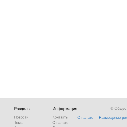
Разделы
Информация
© Обществ
Новости
Контакты
О палате
Размещение ре
Темы
О палате