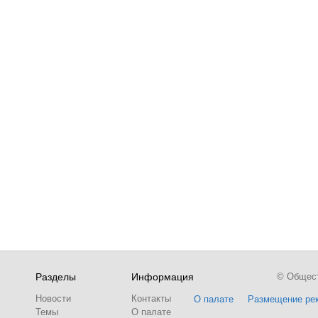
Разделы
Информация
© Обществ
Новости
Контакты
О палате
Размещение ре
Темы
О палате