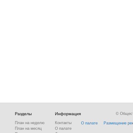
Разделы
Информация
© Обществ
План на неделю
Контакты
О палате
Размещение ре
План на месяц
О палате