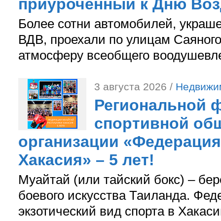
приуроченный к Дню Во
Более сотни автомобилей, украш
ВДВ, проехали по улицам Саяного
атмосферу всеобщего воодушевле
3 августа 2026 /
Недвижи
Региональной ф
спортивной об
организации «Федерация
Хакасия» – 5 лет!
Муайтай (или тайский бокс) – бер
боевого искусства Таиланда. Фед
экзотический вид спорта в Хакаси