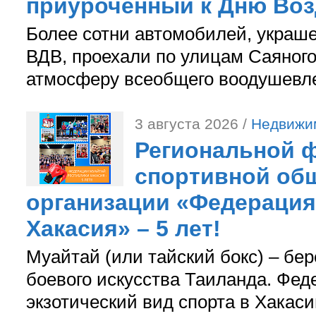
приуроченный к Дню Во
Более сотни автомобилей, украш
ВДВ, проехали по улицам Саяного
атмосферу всеобщего воодушевле
3 августа 2026 /
Недвижи
Региональной ф
спортивной об
организации «Федерация
Хакасия» – 5 лет!
Муайтай (или тайский бокс) – бер
боевого искусства Таиланда. Фед
экзотический вид спорта в Хакаси