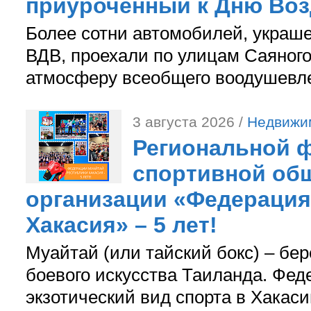
приуроченный к Дню Во
Более сотни автомобилей, украш
ВДВ, проехали по улицам Саяного
атмосферу всеобщего воодушевле
3 августа 2026 /
Недвижи
Региональной ф
спортивной об
организации «Федерация
Хакасия» – 5 лет!
Муайтай (или тайский бокс) – бер
боевого искусства Таиланда. Фед
экзотический вид спорта в Хакаси