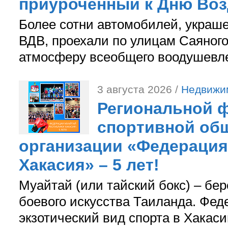
приуроченный к Дню Во
Более сотни автомобилей, украш
ВДВ, проехали по улицам Саяного
атмосферу всеобщего воодушевле
3 августа 2026 /
Недвижи
Региональной ф
спортивной об
организации «Федерация
Хакасия» – 5 лет!
Муайтай (или тайский бокс) – бер
боевого искусства Таиланда. Фед
экзотический вид спорта в Хакаси