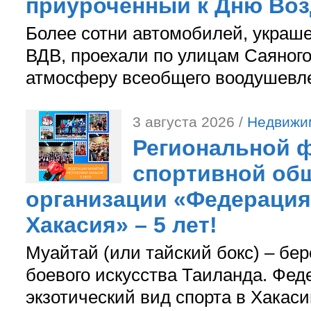
приуроченный к Дню Во
Более сотни автомобилей, украш
ВДВ, проехали по улицам Саяного
атмосферу всеобщего воодушевле
3 августа 2026 /
Недвижи
Региональной ф
спортивной об
организации «Федерация
Хакасия» – 5 лет!
Муайтай (или тайский бокс) – бер
боевого искусства Таиланда. Фед
экзотический вид спорта в Хакаси