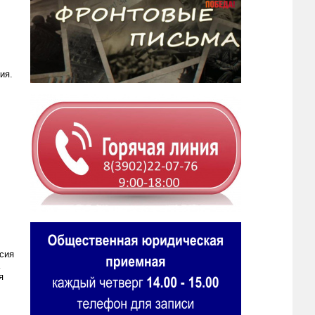
ия.
сия
я