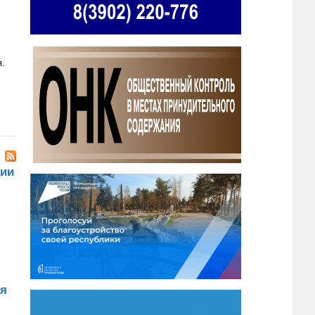
я.
ции
ия