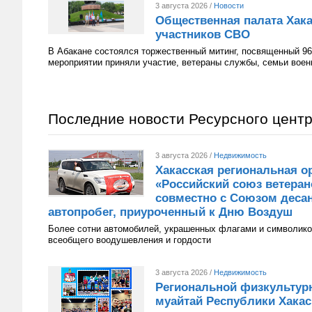
3 августа 2026 /
Новости
Общественная палата Хака
участников СВО
В Абакане состоялся торжественный митинг, посвященный 96
мероприятии приняли участие, ветераны службы, семьи вое
Последние новости Ресурсного цент
3 августа 2026 /
Недвижимость
Хакасская региональная о
«Российский союз ветера
совместно с Союзом десан
автопробег, приуроченный к Дню Воздуш
Более сотни автомобилей, украшенных флагами и символико
всеобщего воодушевления и гордости
3 августа 2026 /
Недвижимость
Региональной физкультур
муайтай Республики Хакаси