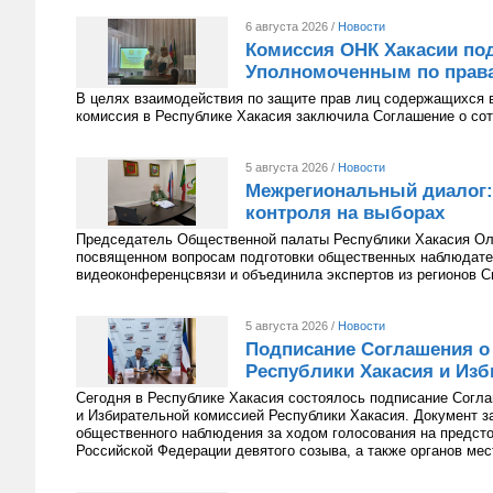
6 августа 2026 /
Новости
Комиссия ОНК Хакасии под
Уполномоченным по права
В целях взаимодействия по защите прав лиц содержащихся 
комиссия в Республике Хакасия заключила Соглашение о сот
5 августа 2026 /
Новости
Межрегиональный диалог:
контроля на выборах
Председатель Общественной палаты Республики Хакасия Оль
посвященном вопросам подготовки общественных наблюдате
видеоконференцсвязи и объединила экспертов из регионов С
5 августа 2026 /
Новости
Подписание Соглашения о
Республики Хакасия и Изб
Сегодня в Республике Хакасия состоялось подписание Согл
и Избирательной комиссией Республики Хакасия. Документ з
общественного наблюдения за ходом голосования на предст
Российской Федерации девятого созыва, а также органов мес