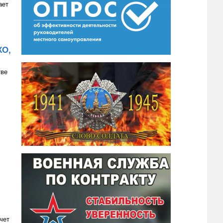
ает
КО,
тве
чет