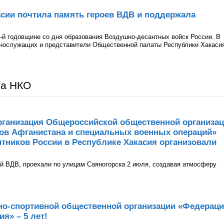
сии почтила память героев ВДВ и поддержала
-й годовщине со дня образования Воздушно-десантных войск России. В
ннослужащих и представители Общественной палаты Республики Хакаси
ра НКО
рганизация Общероссийской общественной организа
нов Афганистана и специальных военных операций»
тников России в Республике Хакасия организовали
й ВДВ, проехали по улицам Саяногорска 2 июля, создавая атмосферу
но-спортивной общественной организации «Федерац
я» – 5 лет!