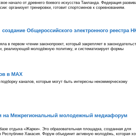
 свое начало от древнего боевого искусства Таиланда. Федерация развив
асии: организует тренировки, готовит спортсменов к соревнованиям.
: создание Общероссийского электронного реестра Н
ла в первом чтении законопроект, который закрепляет в законодательс
ии, реализующей молодёжную политику, и систематизирует формы
ов в МАХ
подборку каналов, которые могут быть интересны некоммерческому
ия на Межрегиональный молодежный медиафорум
а базе отдыха «Жарки». Это образовательная площадка, созданная для
 Республике Хакасия. Форум объединит активную молодёжь, которая хо