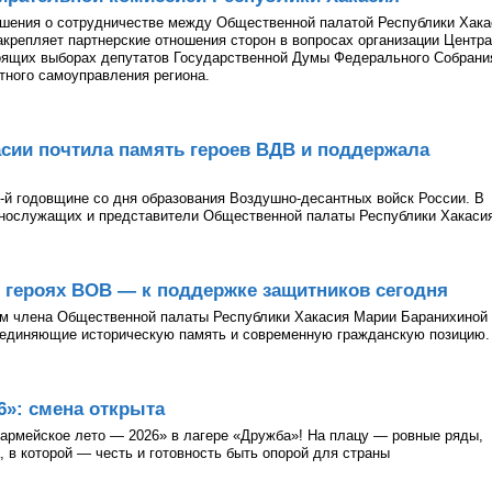
ашения о сотрудничестве между Общественной палатой Республики Хака
акрепляет партнерские отношения сторон в вопросах организации Центра
оящих выборах депутатов Государственной Думы Федерального Собрани
тного самоуправления региона.
сии почтила память героев ВДВ и поддержала
-й годовщине со дня образования Воздушно-десантных войск России. В
ннослужащих и представители Общественной палаты Республики Хакаси
о героях ВОВ — к поддержке защитников сегодня
ом члена Общественной палаты Республики Хакасия Марии Баранихиной
бъединяющие историческую память и современную гражданскую позицию.
»: смена открыта
армейское лето — 2026» в лагере «Дружба»! На плацу — ровные ряды,
 в которой — честь и готовность быть опорой для страны