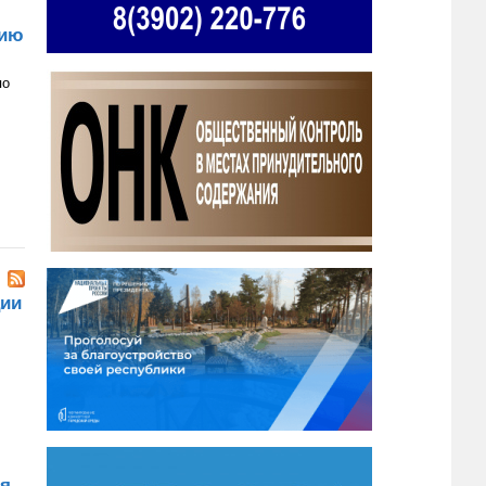
вию
по
ции
ия