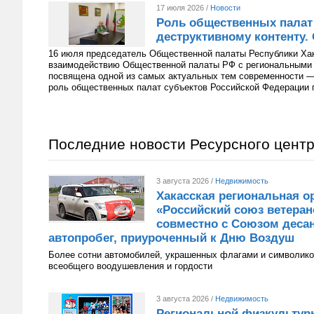
17 июля 2026 /
Новости
Роль общественных палат
деструктивному контенту.
16 июля председатель Общественной палаты Республики Хак
взаимодействию Общественной палаты РФ с региональными 
посвящена одной из самых актуальных тем современности 
роль общественных палат субъектов Российской Федерации п
Последние новости Ресурсного цент
3 августа 2026 /
Недвижимость
Хакасская региональная о
«Российский союз ветера
совместно с Союзом десан
автопробег, приуроченный к Дню Воздуш
Более сотни автомобилей, украшенных флагами и символико
всеобщего воодушевления и гордости
3 августа 2026 /
Недвижимость
Региональной физкультур