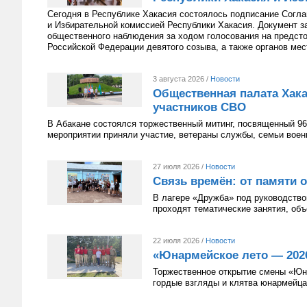
Сегодня в Республике Хакасия состоялось подписание Согл
и Избирательной комиссией Республики Хакасия. Документ з
общественного наблюдения за ходом голосования на предст
Российской Федерации девятого созыва, а также органов мес
3 августа 2026 /
Новости
Общественная палата Хака
участников СВО
В Абакане состоялся торжественный митинг, посвященный 96
мероприятии приняли участие, ветераны службы, семьи вое
27 июля 2026 /
Новости
Связь времён: от памяти 
В лагере «Дружба» под руководств
проходят тематические занятия, о
22 июля 2026 /
Новости
«Юнармейское лето — 2026
Торжественное открытие смены «Юн
гордые взгляды и клятва юнармейца,