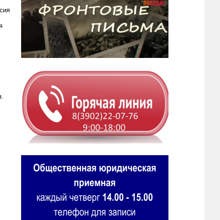
сия
я
я.