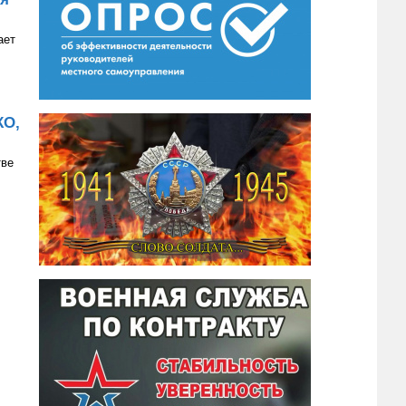
ает
КО,
тве