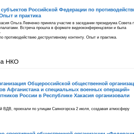
 субъектов Российской Федерации по противодейст
 Опыт и практика
асия Ольга Левченко приняла участие в заседании президиума Совета 
палатами. Встреча прошла в формате видеоконференцсвязи и была
—
о противодействию деструктивному контенту. Опыт и практика.
ра НКО
рганизация Общероссийской общественной организа
нов Афганистана и специальных военных операций»
тников России в Республике Хакасия организовали
й ВДВ, проехали по улицам Саяногорска 2 июля, создавая атмосферу
но-спортивной общественной организации «Федерац