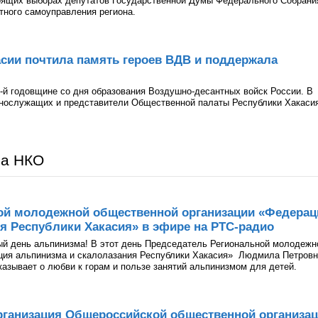
оящих выборах депутатов Государственной Думы Федерального Собрани
тного самоуправления региона.
сии почтила память героев ВДВ и поддержала
-й годовщине со дня образования Воздушно-десантных войск России. В
ннослужащих и представители Общественной палаты Республики Хакаси
ра НКО
ой молодежной общественной организации «Федерац
я Республики Хакасия» в эфире на РТС-радио
ый день альпинизма! В этот день Председатель Региональной молодежн
ция альпинизма и скалолазания Республики Хакасия» Людмила Петров
казывает о любви к горам и пользе занятий альпинизмом для детей.
рганизация Общероссийской общественной организа