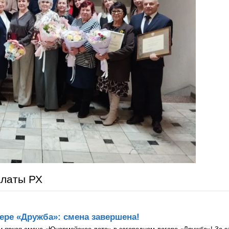
алаты РХ
ере «Дружба»: смена завершена!