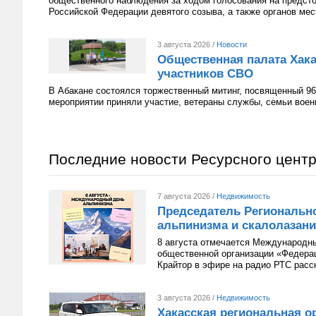
общественного наблюдения за ходом голосования на предст
Российской Федерации девятого созыва, а также органов мес
3 августа 2026 /
Новости
Общественная палата Хака
участников СВО
В Абакане состоялся торжественный митинг, посвященный 96
мероприятии приняли участие, ветераны службы, семьи вое
Последние новости Ресурсного цент
7 августа 2026 /
Недвижимость
Председатель Региональн
альпинизма и скалолазани
8 августа отмечается Международн
общественной организации «Федера
Крайтор в эфире на радио РТС расс
3 августа 2026 /
Недвижимость
Хакасская региональная о