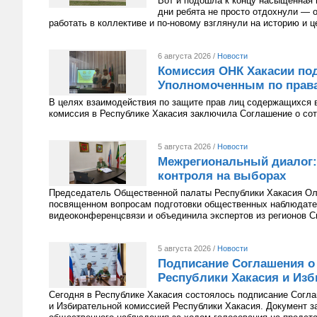
Вот и подошла к концу насыщенная 
дни ребята не просто отдохнули — 
работать в коллективе и по-новому взглянули на историю и 
6 августа 2026 /
Новости
Комиссия ОНК Хакасии под
Уполномоченным по права
В целях взаимодействия по защите прав лиц содержащихся 
комиссия в Республике Хакасия заключила Соглашение о сот
5 августа 2026 /
Новости
Межрегиональный диалог:
контроля на выборах
Председатель Общественной палаты Республики Хакасия Оль
посвященном вопросам подготовки общественных наблюдате
видеоконференцсвязи и объединила экспертов из регионов С
5 августа 2026 /
Новости
Подписание Соглашения о
Республики Хакасия и Изб
Сегодня в Республике Хакасия состоялось подписание Согл
и Избирательной комиссией Республики Хакасия. Документ з