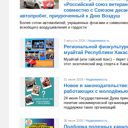
«Российский союз ветера
совместно с Союзом десан
автопробег, приуроченный к Дню Воздуш
Более сотни автомобилей, украшенных флагами и символико
всеобщего воодушевления и гордости
3 августа 2026 /
Недвижимость
Региональной физкультур
муайтай Республики Хакаси
Муайтай (или тайский бокс) – берет
этот экзотический вид спорта в Хак
31 июля 2026 /
Недвижимость
Новое в законодательстве
работающих с молодёжью
24 июня Государственная Дума приня
понятие некоммерческой организац
поддержки таких организаций.
30 июля 2026 /
Недвижимость
Подборка полезных канал