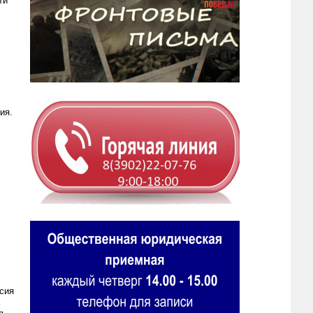
ти
ия.
сия