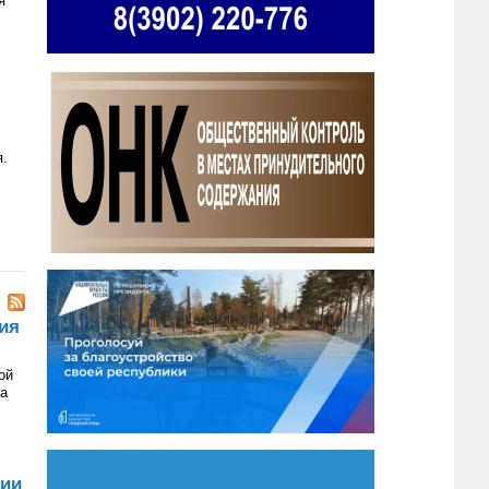
я
я.
ия
ой
на
ции