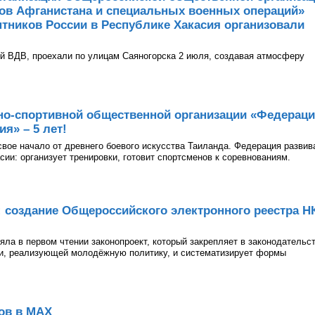
нов Афганистана и специальных военных операций»
тников России в Республике Хакасия организовали
й ВДВ, проехали по улицам Саяногорска 2 июля, создавая атмосферу
но-спортивной общественной организации «Федерац
я» – 5 лет!
 свое начало от древнего боевого искусства Таиланда. Федерация развив
асии: организует тренировки, готовит спортсменов к соревнованиям.
: создание Общероссийского электронного реестра Н
ла в первом чтении законопроект, который закрепляет в законодательс
ии, реализующей молодёжную политику, и систематизирует формы
ов в МАХ