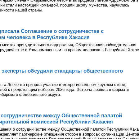
и яркая смена «Юнармейское лето» в загородном лагере «Дружба»! За э
они стали настоящей командой, прошли школу мужества, научились
ценности нашей страны.
писала Соглашение о сотрудничестве с
м человека в Республике Хакасия
в местах принудительного содержания, Общественная наблюдательная
рудничестве с Уполномоченным по правам человека в Республике Хакас
 эксперты обсудили стандарты общественного
га Левченко приняла участие в межрегиональном круглом столе,
лей к предстоящим выборам 2026 года. Встреча прошла в формате
ибирского федерального округа.
 сотрудничестве между Общественной палатой
ирательной комиссией Республики Хакасия
ашения о сотрудничестве между Общественной палатой Республики Хака
акрепляет партнерские отношения сторон в вопросах организации Центра