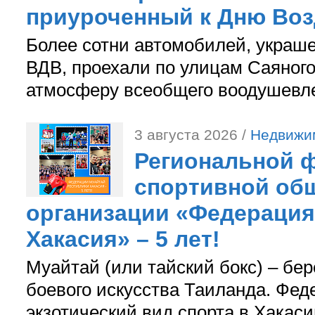
приуроченный к Дню Во
Более сотни автомобилей, украш
ВДВ, проехали по улицам Саяного
атмосферу всеобщего воодушевле
3 августа 2026 /
Недвижи
Региональной ф
спортивной об
организации «Федерация
Хакасия» – 5 лет!
Муайтай (или тайский бокс) – бер
боевого искусства Таиланда. Фед
экзотический вид спорта в Хакаси