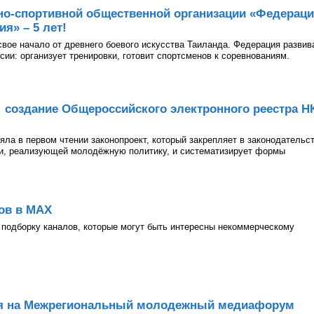
но-спортивной общественной организации «Федерац
я» – 5 лет!
 свое начало от древнего боевого искусства Таиланда. Федерация развив
асии: организует тренировки, готовит спортсменов к соревнованиям.
: создание Общероссийского электронного реестра Н
ла в первом чтении законопроект, который закрепляет в законодательс
ии, реализующей молодёжную политику, и систематизирует формы
ов в МАХ
подборку каналов, которые могут быть интересны некоммерческому
ия на Межрегиональный молодежный медиафорум