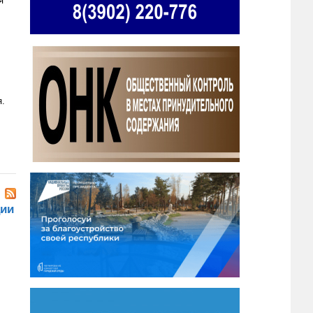
я
я.
ции