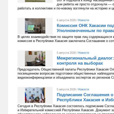
Вот и подошла к концу насыщенная 
дни ребята не просто отдохнули — 
работать в коллективе и по-новому взглянули на историю и 
6 августа 2026 /
Новости
Комиссия ОНК Хакасии под
Уполномоченным по права
В целях взаимодействия по защите прав лиц содержащихся 
комиссия в Республике Хакасия заключила Соглашение о сот
5 августа 2026 /
Новости
Межрегиональный диалог:
контроля на выборах
Председатель Общественной палаты Республики Хакасия Оль
посвященном вопросам подготовки общественных наблюдате
видеоконференцсвязи и объединила экспертов из регионов С
5 августа 2026 /
Новости
Подписание Соглашения о
Республики Хакасия и Изб
Сегодня в Республике Хакасия состоялось подписание Согл
и Избирательной комиссией Республики Хакасия. Документ з