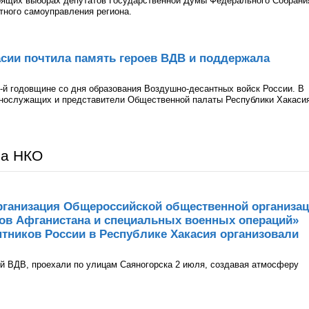
оящих выборах депутатов Государственной Думы Федерального Собрани
тного самоуправления региона.
сии почтила память героев ВДВ и поддержала
-й годовщине со дня образования Воздушно-десантных войск России. В
ннослужащих и представители Общественной палаты Республики Хакаси
ра НКО
рганизация Общероссийской общественной организа
нов Афганистана и специальных военных операций»
тников России в Республике Хакасия организовали
й ВДВ, проехали по улицам Саяногорска 2 июля, создавая атмосферу