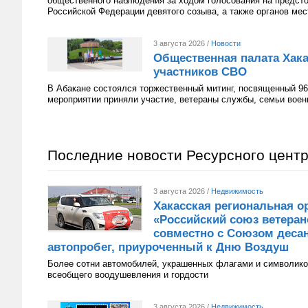
общественного наблюдения за ходом голосования на предст
Российской Федерации девятого созыва, а также органов мес
3 августа 2026 /
Новости
Общественная палата Хака
участников СВО
В Абакане состоялся торжественный митинг, посвященный 96
мероприятии приняли участие, ветераны службы, семьи вое
Последние новости Ресурсного цент
3 августа 2026 /
Недвижимость
Хакасская региональная о
«Российский союз ветера
совместно с Союзом десан
автопробег, приуроченный к Дню Воздуш
Более сотни автомобилей, украшенных флагами и символико
всеобщего воодушевления и гордости
3 августа 2026 /
Недвижимость