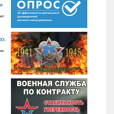
ия
ает
КО,
тве