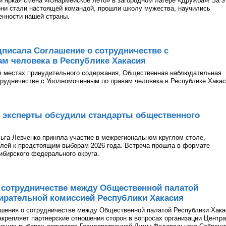
и яркая смена «Юнармейское лето» в загородном лагере «Дружба»! За э
они стали настоящей командой, прошли школу мужества, научились
ценности нашей страны.
писала Соглашение о сотрудничестве с
м человека в Республике Хакасия
в местах принудительного содержания, Общественная наблюдательная
рудничестве с Уполномоченным по правам человека в Республике Хакас
 эксперты обсудили стандарты общественного
га Левченко приняла участие в межрегиональном круглом столе,
лей к предстоящим выборам 2026 года. Встреча прошла в формате
ибирского федерального округа.
 сотрудничестве между Общественной палатой
ирательной комиссией Республики Хакасия
ашения о сотрудничестве между Общественной палатой Республики Хака
акрепляет партнерские отношения сторон в вопросах организации Центра