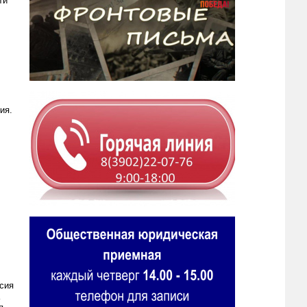
ти
ия.
сия