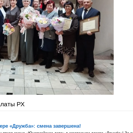
алаты РХ
ере «Дружба»: смена завершена!