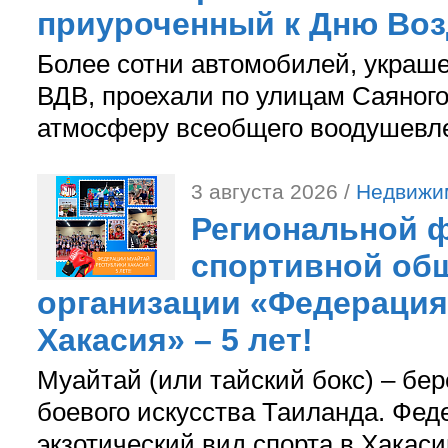
приуроченный к Дню Во
Более сотни автомобилей, украш
ВДВ, проехали по улицам Саяного
атмосферу всеобщего воодушевле
3 августа 2026 /
Недвижи
Региональной ф
спортивной об
организации «Федерация
Хакасия» – 5 лет!
Муайтай (или тайский бокс) – бер
боевого искусства Таиланда. Фед
экзотический вид спорта в Хакаси