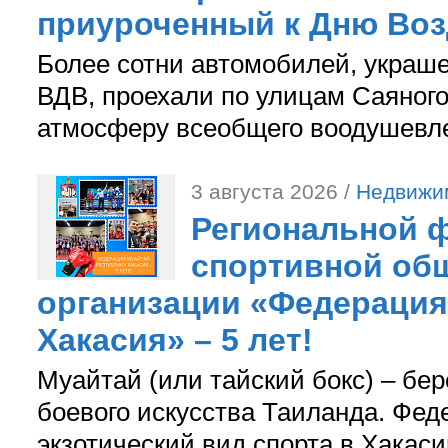
приуроченный к Дню Во
Более сотни автомобилей, украш
ВДВ, проехали по улицам Саяного
атмосферу всеобщего воодушевле
3 августа 2026 /
Недвижи
Региональной ф
спортивной об
организации «Федерация
Хакасия» – 5 лет!
Муайтай (или тайский бокс) – бер
боевого искусства Таиланда. Фед
экзотический вид спорта в Хакаси