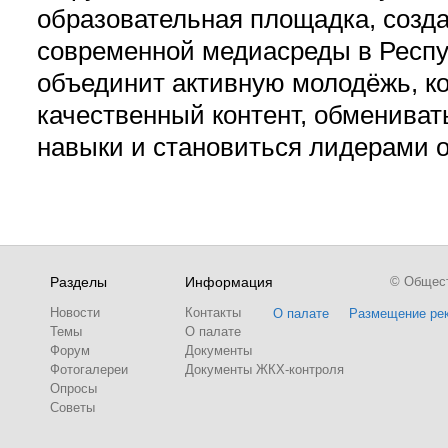
образовательная площадка, созд
современной медиасреды в Респу
объединит активную молодёжь, ко
качественный контент, обмениват
навыки и становиться лидерами 
Разделы
Информация
© Обществ
Новости
Контакты
О палате
Размещение ре
Темы
О палате
Форум
Документы
Фотогалереи
Документы ЖКХ-контроля
Опросы
Советы