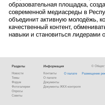
образовательная площадка, созд
современной медиасреды в Респу
объединит активную молодёжь, ко
качественный контент, обмениват
навыки и становиться лидерами 
Разделы
Информация
© Обществ
Новости
Контакты
О палате
Размещение ре
Темы
О палате
Форум
Документы
Фотогалереи
Документы ЖКХ-контроля
Опросы
Советы